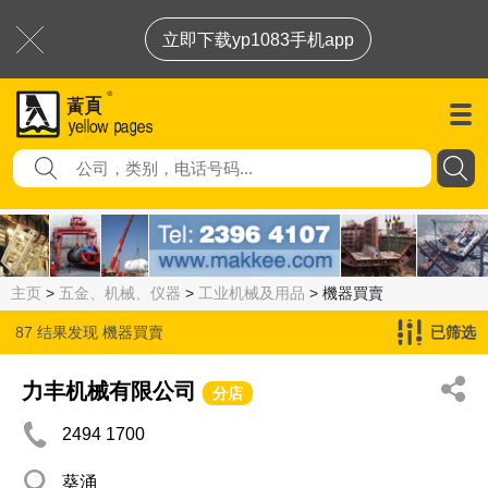
立即下载yp1083手机app
主页
>
五金、机械、仪器
>
工业机械及用品
> 機器買賣
87 结果发现
機器買賣
已筛选
力丰机械有限公司
分店
2494 1700
葵涌