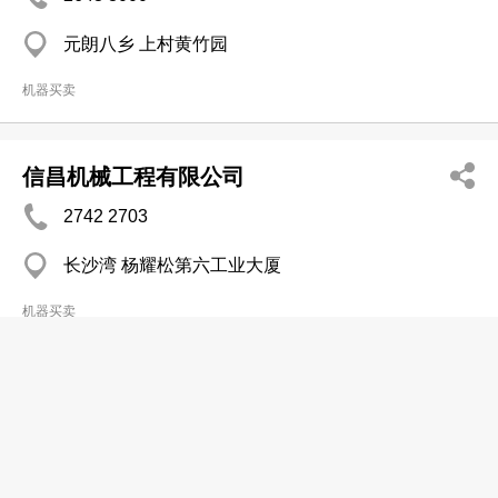
元朗八乡 上村黄竹园
机器买卖
信昌机械工程有限公司
2742 2703
长沙湾 杨耀松第六工业大厦
机器买卖
信亿国际机械有限公司
2454 3396
屯门 屯门栢丽广场