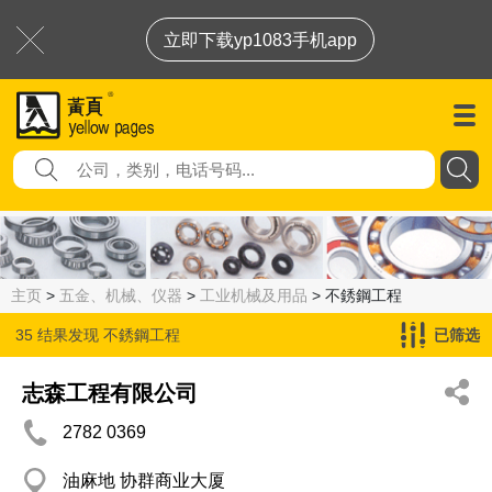
立即下载yp1083手机app
主页
>
五金、机械、仪器
>
工业机械及用品
> 不銹鋼工程
35 结果发现
不銹鋼工程
已筛选
志森工程有限公司
2782 0369
油麻地 协群商业大厦