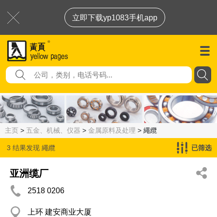
立即下载yp1083手机app
主页
>
五金、机械、仪器
>
金属原料及处理
> 繩纜
3 结果发现
繩纜
已筛选
亚洲缆厂
2518 0206
上环 建安商业大厦