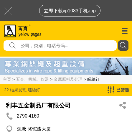
立即下载yp1083手机app
主页
>
五金、机械、仪器
>
金属原料及处理
> 螺絲釘
22 结果发现
螺絲釘
已筛选
利丰五金制品厂有限公司
2790 4160
观塘 骆驼漆大厦