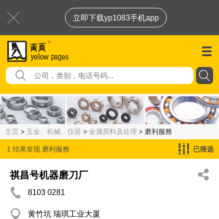
立即下载yp1083手机app
主页
>
五金、机械、仪器
>
金属原料及处理
> 磨利服務
1 结果发现
磨利服務
已筛选
祺昌号机器磨刀厂
8103 0281
黄竹坑 瑞琪工业大厦