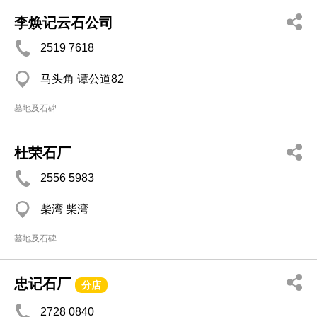
李焕记云石公司
2519 7618
马头角 谭公道82
墓地及石碑
杜荣石厂
2556 5983
柴湾 柴湾
墓地及石碑
忠记石厂
分店
2728 0840