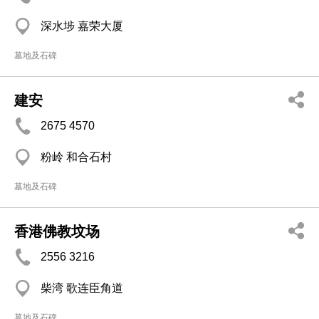
深水埗 嘉荣大厦
墓地及石碑
建安
2675 4570
粉岭 和合石村
墓地及石碑
香港佛教坟场
2556 3216
柴湾 歌连臣角道
墓地及石碑