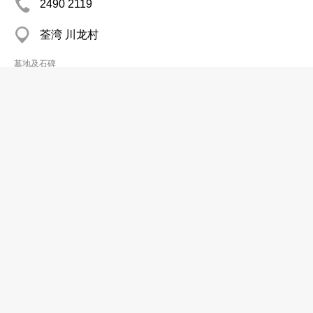
2490 2119
荃湾 川龙村
墓地及石碑
张硕记石厂
2817 3744
薄扶林 大口环村
墓地及石碑
Cheung Kee Stoneworks Co
2675 5178
Wo Hop Shek Tsuen, Fanling