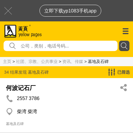
立即下载yp1083手机app
主页
>
社团、宗教、公共事业
>
资讯、传媒
> 墓地及石碑
34 结果发现
墓地及石碑
已筛选
何波记石厂
2557 3786
柴湾 柴湾
墓地及石碑