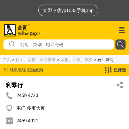
立即下载yp1083手机app
主页
>
社团、宗教、公共事业
>
宗教、命理、殡仪
> 石油氣商
58 结果发现
石油氣商
已筛选
利羣行
2459 4723
屯门 多宝大厦
2459 4921