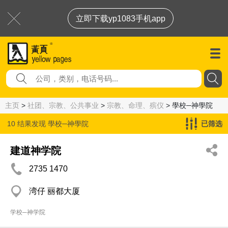
立即下载yp1083手机app
主页
>
社团、宗教、公共事业
>
宗教、命理、殡仪
> 學校─神學院
10 结果发现
學校─神學院
已筛选
建道神学院
2735 1470
湾仔 丽都大厦
学校─神学院