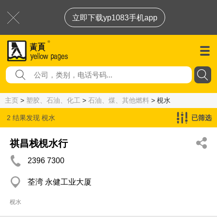
立即下载yp1083手机app
主页
>
塑胶、石油、化工
>
石油、煤、其他燃料
> 梘水
2 结果发现
梘水
已筛选
祺昌栈梘水行
2396 7300
荃湾 永健工业大厦
枧水