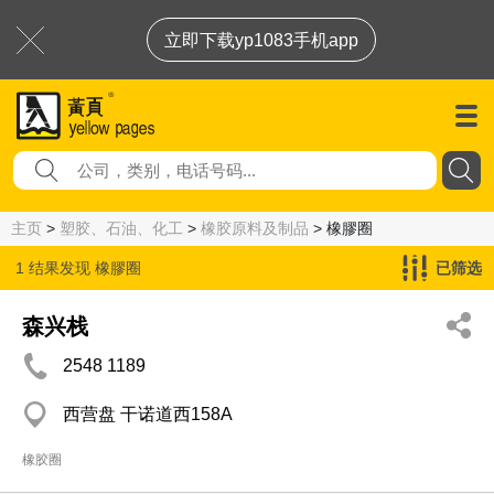
立即下载yp1083手机app
主页
>
塑胶、石油、化工
>
橡胶原料及制品
> 橡膠圈
1 结果发现
橡膠圈
已筛选
森兴栈
2548 1189
西营盘 干诺道西158A
橡胶圈