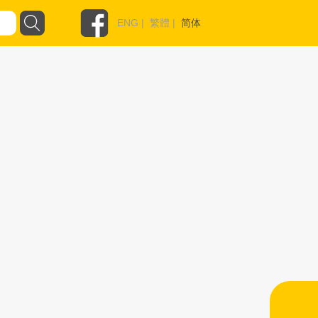
ENG
|
繁體
|
简体