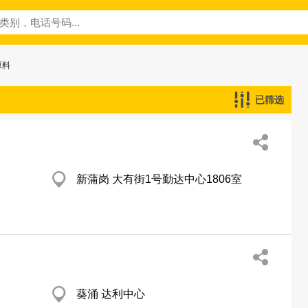
原料
已筛选
新蒲岗 大有街1号勤达中心1806室
葵涌 达利中心