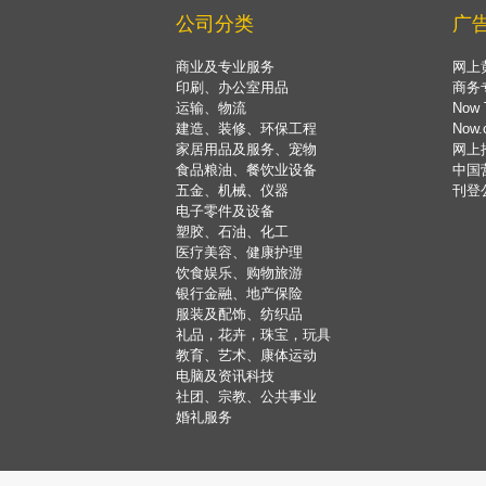
公司分类
广
商业及专业服务
网上
印刷、办公室用品
商务
运输、物流
Now 
建造、装修、环保工程
Now
家居用品及服务、宠物
网上
食品粮油、餐饮业设备
中国
五金、机械、仪器
刊登
电子零件及设备
塑胶、石油、化工
医疗美容、健康护理
饮食娱乐、购物旅游
银行金融、地产保险
服装及配饰、纺织品
礼品，花卉，珠宝，玩具
教育、艺术、康体运动
电脑及资讯科技
社团、宗教、公共事业
婚礼服务