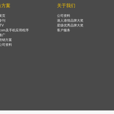
告方案
关于我们
黄页
公司资料
专刊
港人港情品牌大奖
TV
星级优秀品牌大奖
.com及手机应用程序
客户服务
推广
营销方案
公司资料