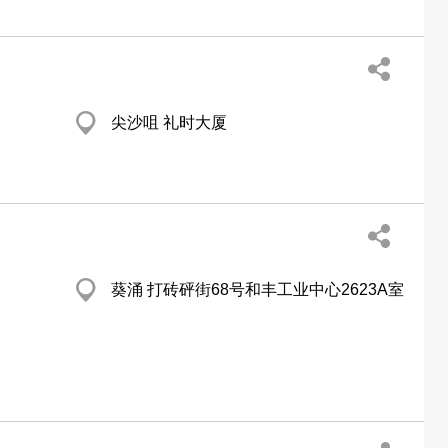
尖沙咀 礼时大厦
葵涌 打砖砰街68号和丰工业中心2623A室