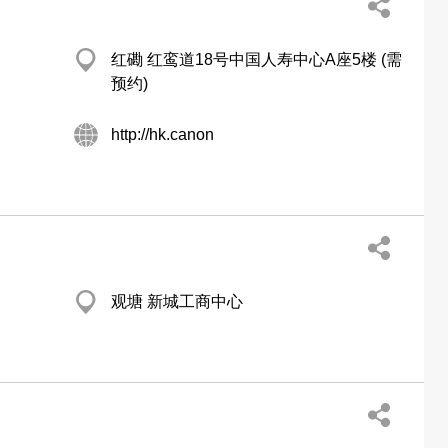
红磡 红鸾道18号中国人寿中心A座5楼 (需
预约)
http://hk.canon
观塘 新城工商中心