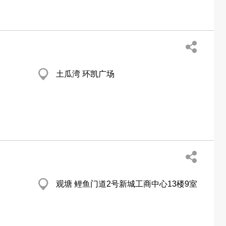
土瓜湾 环凯广场
观塘 鲤鱼门道2号新城工商中心13楼9室