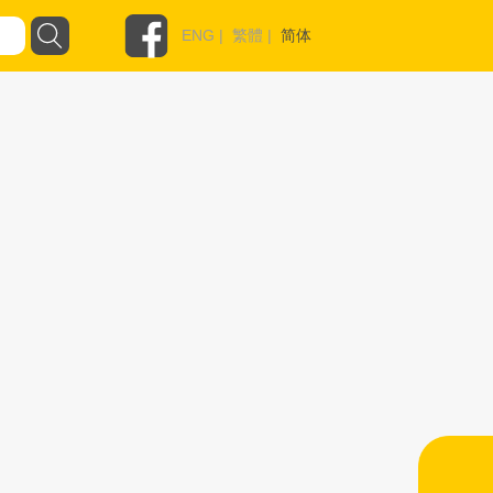
ENG
|
繁體
|
简体