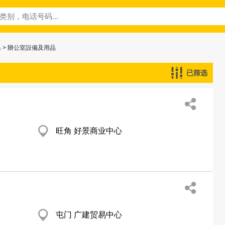
品
> 辦公室設備及用品
已筛选
旺角 好景商业中心
屯门 广建贸易中心