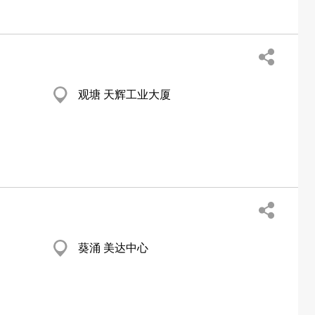
观塘 天辉工业大厦
葵涌 美达中心