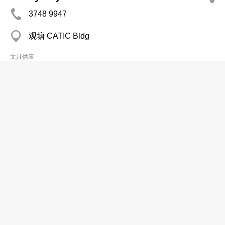
3748 9947
观塘 CATIC Bldg
文具供应
Wing Lee Hong
2561 7074
Sui Fai Fty Est, Sha Tin
文具供应
天下文仪有限公司
2854 4873
柴湾 冠华镜厂(第二)工业大厦