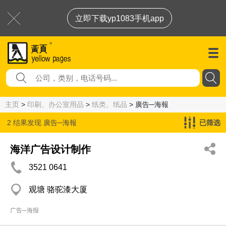
立即下载yp1083手机app
主页
>
印刷、办公室用品
>
纸类、纸品
> 廣告─海報
2 结果发现
廣告─海報
已筛选
海洋广告设计制作
3521 0641
观塘 骆驼漆大厦
广告─海报