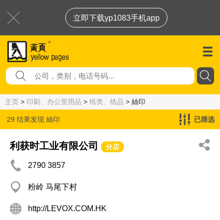
立即下载yp1083手机app
主页
>
印刷、办公室用品
>
纸类、纸品
> 絲印
29 结果发现
絲印
已筛选
利获时工业有限公司
分店
2790 3857
粉岭 马尾下村
http://LEVOX.COM.HK