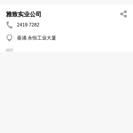
雅致实业公司
2419 7282
葵涌 永恒工业大厦
丝印
新力丝印金属制品公司
2342 6044
观塘 成业工业大厦
丝印
悦目有限公司