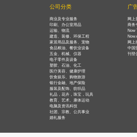
公司分类
广
商业及专业服务
网上
印刷、办公室用品
商务
运输、物流
Now 
建造、装修、环保工程
Now
家居用品及服务、宠物
网上
食品粮油、餐饮业设备
中国
五金、机械、仪器
刊登
电子零件及设备
塑胶、石油、化工
医疗美容、健康护理
饮食娱乐、购物旅游
银行金融、地产保险
服装及配饰、纺织品
礼品，花卉，珠宝，玩具
教育、艺术、康体运动
电脑及资讯科技
社团、宗教、公共事业
婚礼服务