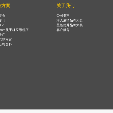
告方案
关于我们
黄页
公司资料
专刊
港人港情品牌大奖
TV
星级优秀品牌大奖
.com及手机应用程序
客户服务
推广
营销方案
公司资料