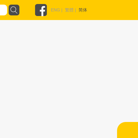
ENG
|
繁體
|
简体