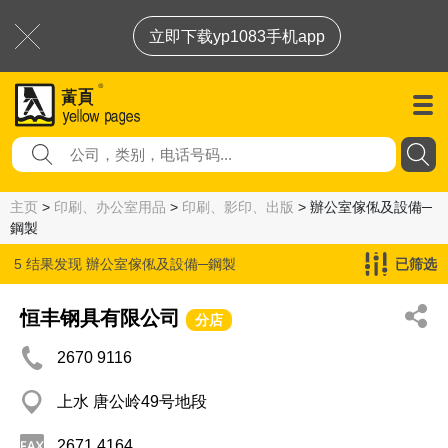
立即下载yp1083手机app
主页
>
印刷、办公室用品
>
印刷、影印、出版
> 辦公室傢俬及設備─
鋼製
5 结果发现
辦公室傢俬及設備─鋼製
已筛选
恒丰钢具有限公司
分店
2670 9116
上水 唐公岭49号地段
2671 4164