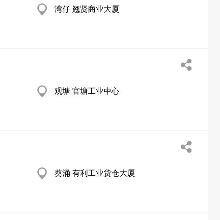
湾仔 翘贤商业大厦
观塘 官塘工业中心
葵涌 有利工业货仓大厦