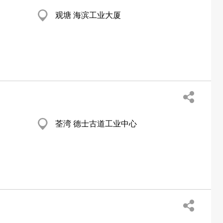
观塘 海滨工业大厦
荃湾 德士古道工业中心