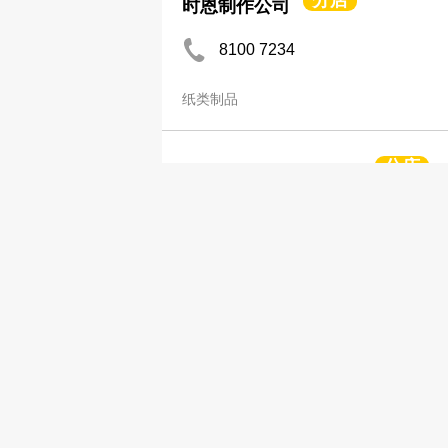
分店
时恩制作公司
8100 7234
纸类制品
分店
树人纸品印刷有限公司
2814 0728
2868 3963
纸类制品
滙信国际控股有限公司
2498 9778