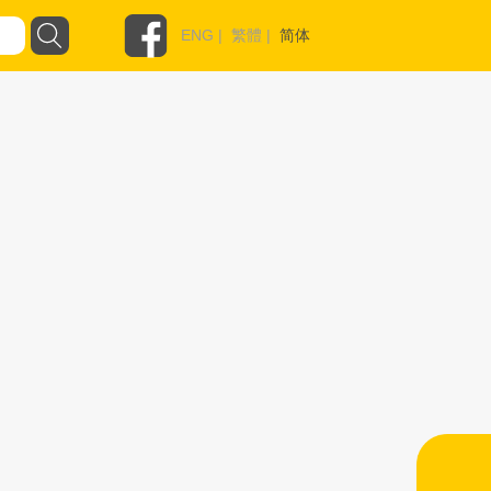
ENG
|
繁體
|
简体