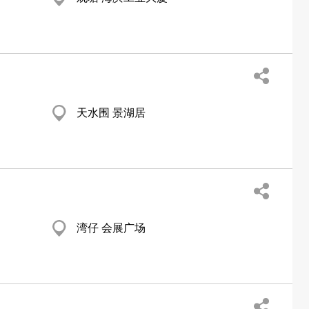
天水围 景湖居
湾仔 会展广场