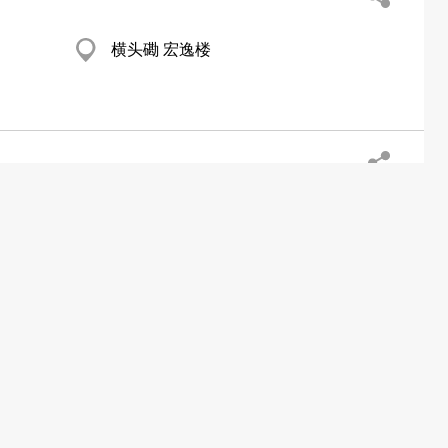
横头磡 宏逸楼
黄竹坑 南滙广场
元朗 大棠村