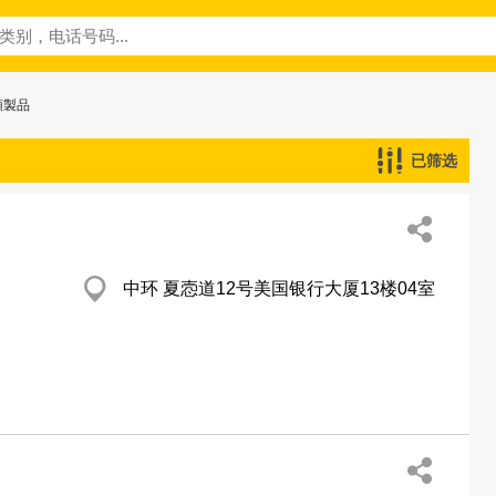
類製品
已筛选
中环 夏悫道12号美国银行大厦13楼04室