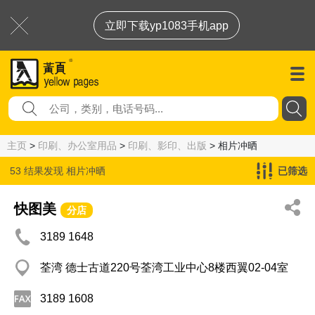
立即下载yp1083手机app
主页
>
印刷、办公室用品
>
印刷、影印、出版
> 相片冲晒
53 结果发现
相片冲晒
已筛选
快图美
分店
3189 1648
荃湾 德士古道220号荃湾工业中心8楼西翼02-04室
3189 1608