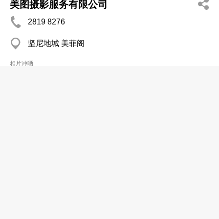
美图摄影服务有限公司
2819 8276
坚尼地城 美菲阁
相片冲晒
海怡摄影冲印公司
2256 4406
粉岭 碧湖花园商业中心
相片冲晒
特佳彩色と印公司
2774 5545