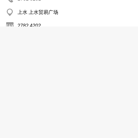
上水 上水贸易广场
2782 4202
汽车零件及材料─零售
美日汽车材料有限公司
2476 8918
元朗 锦田大马路1
汽车零件及材料─零售
耐世特汽车系统集团有限公司
(989) 757 5000