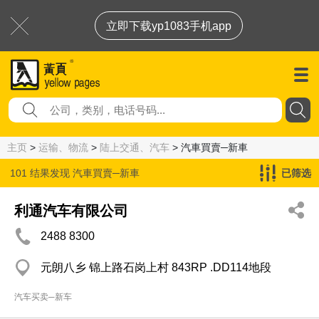
立即下载yp1083手机app
主页
>
运输、物流
>
陆上交通、汽车
> 汽車買賣─新車
101 结果发现
汽車買賣─新車
已筛选
利通汽车有限公司
2488 8300
元朗八乡 锦上路石岗上村 843RP .DD114地段
汽车买卖─新车