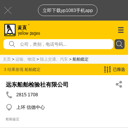
立即下载yp1083手机app
主页
>
运输、物流
>
陆上交通、汽车
> 船舶鑑定
3 结果发现
船舶鑑定
已筛选
远东船舶检验社有限公司
2815 1708
上环 信德中心
船舶鉴定