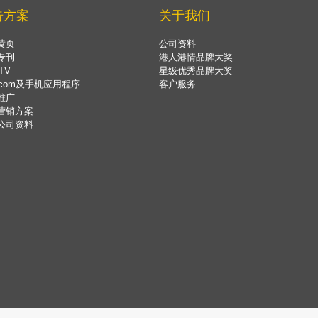
告方案
关于我们
黄页
公司资料
专刊
港人港情品牌大奖
TV
星级优秀品牌大奖
.com及手机应用程序
客户服务
推广
营销方案
公司资料