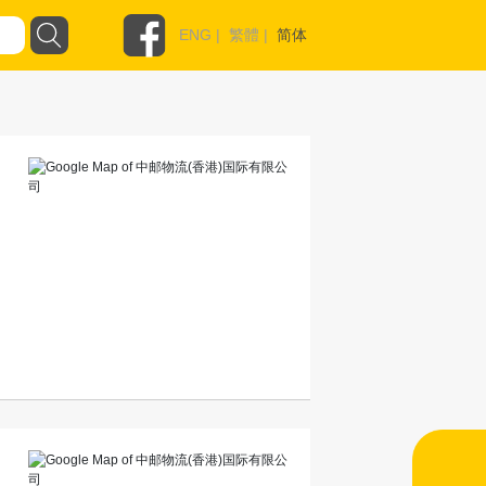
ENG
|
繁體
|
简体