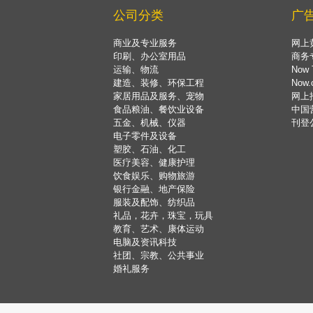
公司分类
广
商业及专业服务
网上
印刷、办公室用品
商务
运输、物流
Now 
建造、装修、环保工程
Now
家居用品及服务、宠物
网上
食品粮油、餐饮业设备
中国
五金、机械、仪器
刊登
电子零件及设备
塑胶、石油、化工
医疗美容、健康护理
饮食娱乐、购物旅游
银行金融、地产保险
服装及配饰、纺织品
礼品，花卉，珠宝，玩具
教育、艺术、康体运动
电脑及资讯科技
社团、宗教、公共事业
婚礼服务