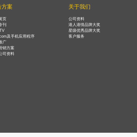
告方案
关于我们
黄页
公司资料
专刊
港人港情品牌大奖
TV
星级优秀品牌大奖
.com及手机应用程序
客户服务
推广
营销方案
公司资料