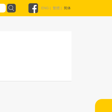
ENG
|
繁體
|
简体