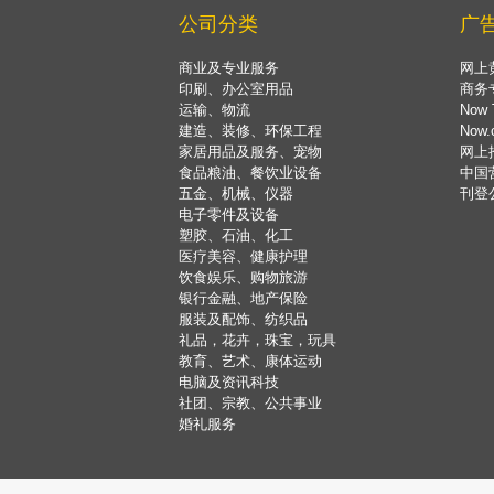
公司分类
广
商业及专业服务
网上
印刷、办公室用品
商务
运输、物流
Now 
建造、装修、环保工程
Now
家居用品及服务、宠物
网上
食品粮油、餐饮业设备
中国
五金、机械、仪器
刊登
电子零件及设备
塑胶、石油、化工
医疗美容、健康护理
饮食娱乐、购物旅游
银行金融、地产保险
服装及配饰、纺织品
礼品，花卉，珠宝，玩具
教育、艺术、康体运动
电脑及资讯科技
社团、宗教、公共事业
婚礼服务