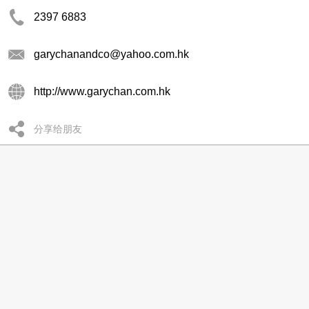
2397 6883
garychanandco@yahoo.com.hk
http://www.garychan.com.hk
分享给朋友