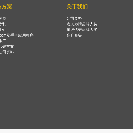
告方案
关于我们
黄页
公司资料
专刊
港人港情品牌大奖
TV
星级优秀品牌大奖
.com及手机应用程序
客户服务
推广
营销方案
公司资料