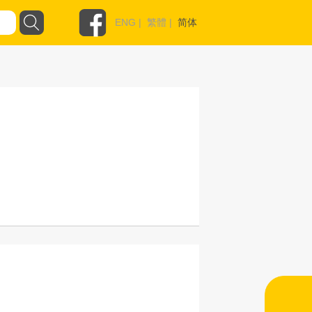
ENG
|
繁體
|
简体