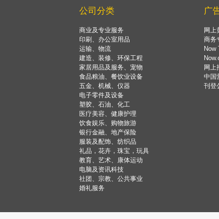
公司分类
广
商业及专业服务
网上
印刷、办公室用品
商务
运输、物流
Now 
建造、装修、环保工程
Now
家居用品及服务、宠物
网上
食品粮油、餐饮业设备
中国
五金、机械、仪器
刊登
电子零件及设备
塑胶、石油、化工
医疗美容、健康护理
饮食娱乐、购物旅游
银行金融、地产保险
服装及配饰、纺织品
礼品，花卉，珠宝，玩具
教育、艺术、康体运动
电脑及资讯科技
社团、宗教、公共事业
婚礼服务