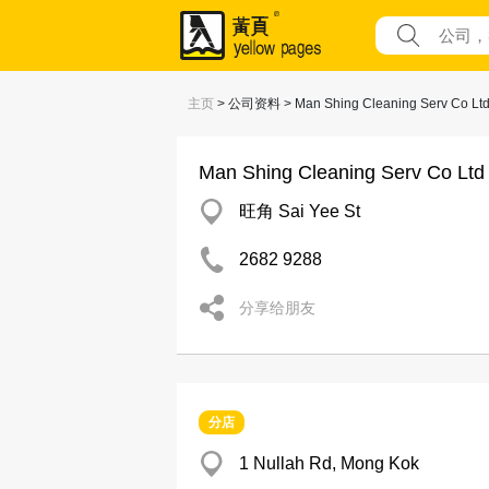
主页
> 公司资料 > Man Shing Cleaning Serv Co Lt
Man Shing Cleaning Serv Co Ltd
旺角 Sai Yee St
2682 9288
分享给朋友
分店
1 Nullah Rd, Mong Kok