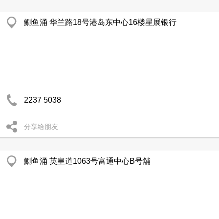
鰂鱼涌 华兰路18号港岛东中心16楼星展银行
2237 5038
分享给朋友
鰂鱼涌 英皇道1063号富通中心B号舖