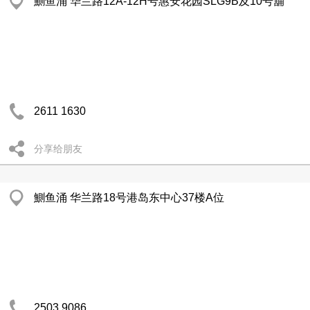
鰂鱼涌 华兰路12A-12H号惠安花园SLG9B及10号舖
2611 1630
分享给朋友
鰂鱼涌 华兰路18号港岛东中心37楼A位
2503 9086