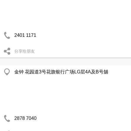
2401 1171
分享给朋友
金钟 花园道3号花旗银行广场LG层4A及B号舖
2878 7040