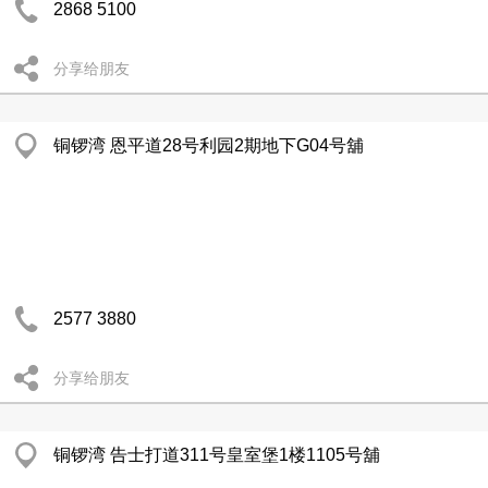
2868 5100
分享给朋友
铜锣湾 恩平道28号利园2期地下G04号舖
2577 3880
分享给朋友
铜锣湾 告士打道311号皇室堡1楼1105号舖