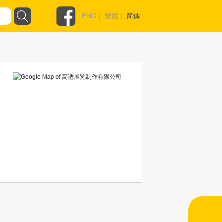
ENG
|
繁體
|
简体