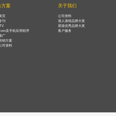
告方案
关于我们
黄页
公司资料
专刊
港人港情品牌大奖
TV
星级优秀品牌大奖
.com及手机应用程序
客户服务
推广
营销方案
公司资料