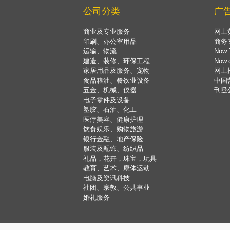
公司分类
广
商业及专业服务
网上
印刷、办公室用品
商务
运输、物流
Now 
建造、装修、环保工程
Now
家居用品及服务、宠物
网上
食品粮油、餐饮业设备
中国
五金、机械、仪器
刊登
电子零件及设备
塑胶、石油、化工
医疗美容、健康护理
饮食娱乐、购物旅游
银行金融、地产保险
服装及配饰、纺织品
礼品，花卉，珠宝，玩具
教育、艺术、康体运动
电脑及资讯科技
社团、宗教、公共事业
婚礼服务