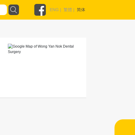
ENG
|
繁體
|
简体