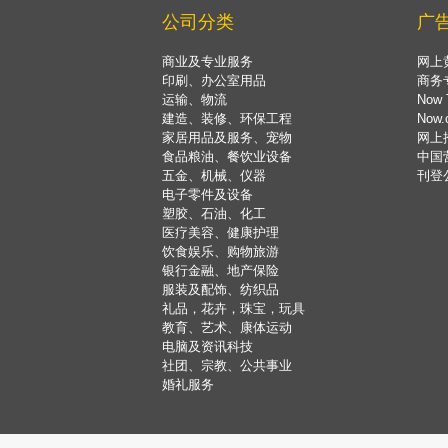
公司分类
广
商业及专业服务
网上
印刷、办公室用品
商务
运输、物流
Now 
建造、装修、环保工程
Now
家居用品及服务、宠物
网上
食品粮油、餐饮业设备
中国
五金、机械、仪器
刊登
电子零件及设备
塑胶、石油、化工
医疗美容、健康护理
饮食娱乐、购物旅游
银行金融、地产保险
服装及配饰、纺织品
礼品，花卉，珠宝，玩具
教育、艺术、康体运动
电脑及资讯科技
社团、宗教、公共事业
婚礼服务