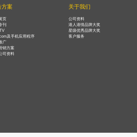
告方案
关于我们
黄页
公司资料
专刊
港人港情品牌大奖
TV
星级优秀品牌大奖
.com及手机应用程序
客户服务
推广
营销方案
公司资料