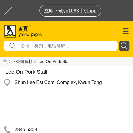
立即下载yp1083手机app
主页
> 公司资料 > Lee On Pork Stall
Lee On Pork Stall
Shun Lee Est Coml Complex, Kwun Tong
2345 5308