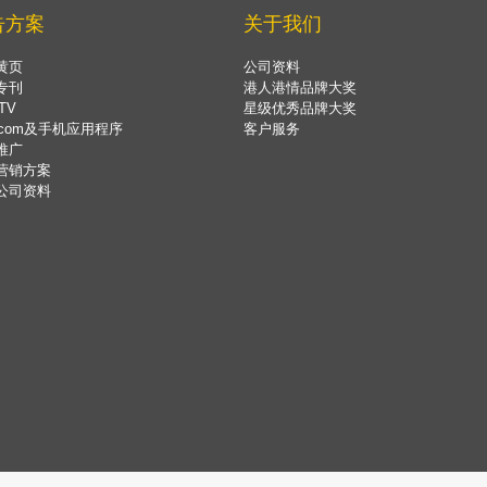
告方案
关于我们
黄页
公司资料
专刊
港人港情品牌大奖
TV
星级优秀品牌大奖
.com及手机应用程序
客户服务
推广
营销方案
公司资料