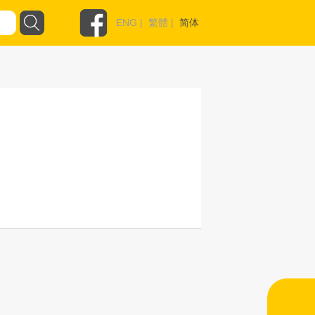
ENG
|
繁體
|
简体