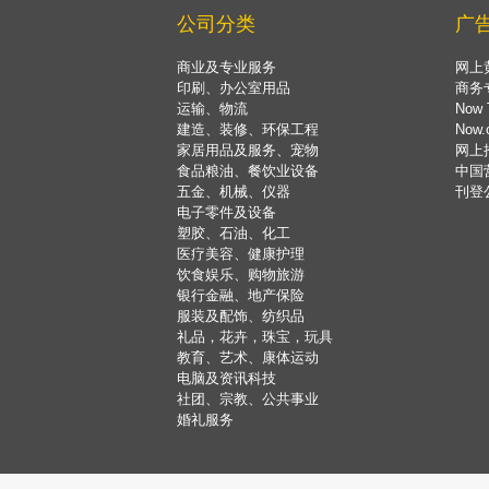
公司分类
广
商业及专业服务
网上
印刷、办公室用品
商务
运输、物流
Now 
建造、装修、环保工程
Now
家居用品及服务、宠物
网上
食品粮油、餐饮业设备
中国
五金、机械、仪器
刊登
电子零件及设备
塑胶、石油、化工
医疗美容、健康护理
饮食娱乐、购物旅游
银行金融、地产保险
服装及配饰、纺织品
礼品，花卉，珠宝，玩具
教育、艺术、康体运动
电脑及资讯科技
社团、宗教、公共事业
婚礼服务