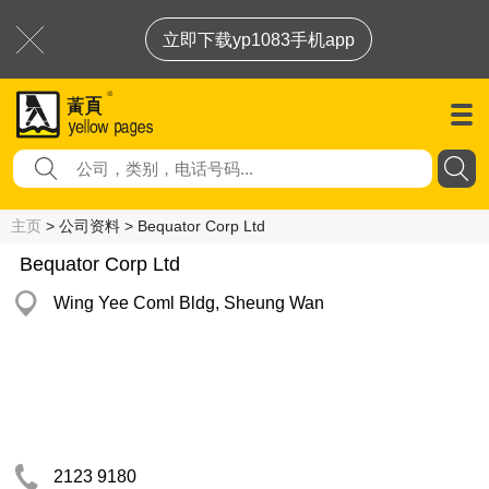
立即下载yp1083手机app
主页
> 公司资料 > Bequator Corp Ltd
Bequator Corp Ltd
Wing Yee Coml Bldg, Sheung Wan
2123 9180