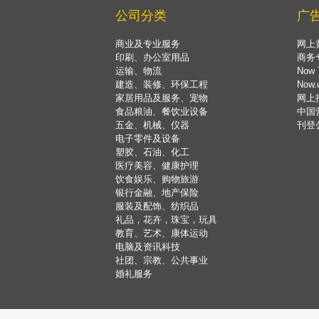
公司分类
广
商业及专业服务
网上
印刷、办公室用品
商务
运输、物流
Now 
建造、装修、环保工程
Now
家居用品及服务、宠物
网上
食品粮油、餐饮业设备
中国
五金、机械、仪器
刊登
电子零件及设备
塑胶、石油、化工
医疗美容、健康护理
饮食娱乐、购物旅游
银行金融、地产保险
服装及配饰、纺织品
礼品，花卉，珠宝，玩具
教育、艺术、康体运动
电脑及资讯科技
社团、宗教、公共事业
婚礼服务