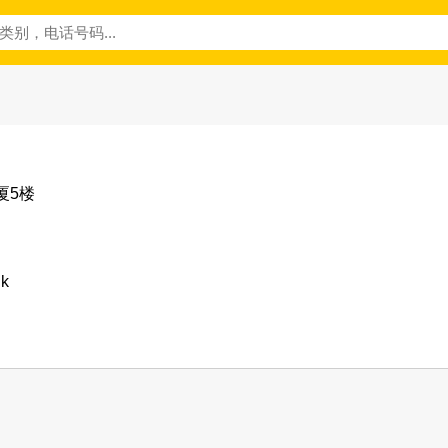
厦5楼
hk