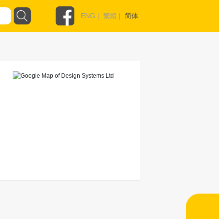
ENG
|
繁體
|
简体