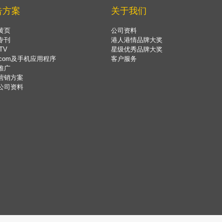
告方案
关于我们
黄页
公司资料
专刊
港人港情品牌大奖
TV
星级优秀品牌大奖
.com及手机应用程序
客户服务
推广
营销方案
公司资料