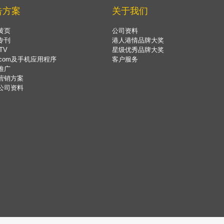
告方案
关于我们
黄页
公司资料
专刊
港人港情品牌大奖
TV
星级优秀品牌大奖
.com及手机应用程序
客户服务
推广
营销方案
公司资料