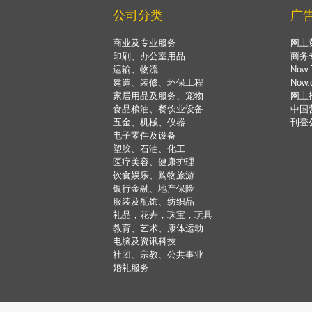
公司分类
广
商业及专业服务
网上
印刷、办公室用品
商务
运输、物流
Now 
建造、装修、环保工程
Now
家居用品及服务、宠物
网上
食品粮油、餐饮业设备
中国
五金、机械、仪器
刊登
电子零件及设备
塑胶、石油、化工
医疗美容、健康护理
饮食娱乐、购物旅游
银行金融、地产保险
服装及配饰、纺织品
礼品，花卉，珠宝，玩具
教育、艺术、康体运动
电脑及资讯科技
社团、宗教、公共事业
婚礼服务