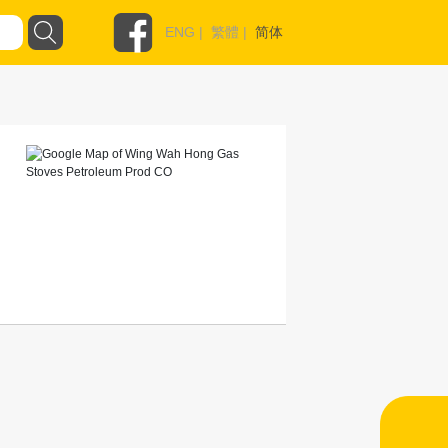
ENG
|
繁體
|
简体