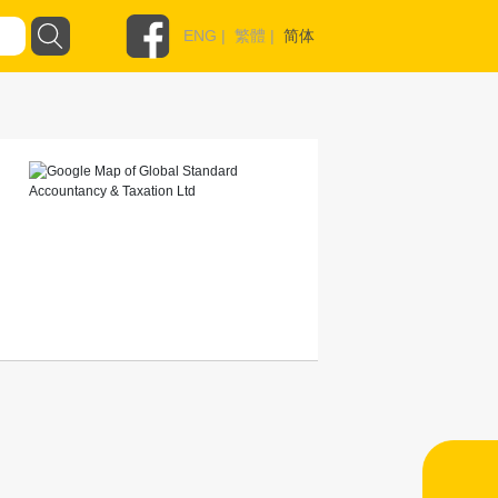
ENG
|
繁體
|
简体