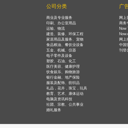
公司分类
广
商业及专业服务
网上
印刷、办公室用品
商务
运输、物流
Now 
建造、装修、环保工程
Now
家居用品及服务、宠物
网上
食品粮油、餐饮业设备
中国
五金、机械、仪器
刊登
电子零件及设备
塑胶、石油、化工
医疗美容、健康护理
饮食娱乐、购物旅游
银行金融、地产保险
服装及配饰、纺织品
礼品，花卉，珠宝，玩具
教育、艺术、康体运动
电脑及资讯科技
社团、宗教、公共事业
婚礼服务