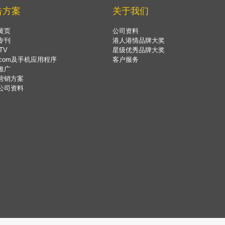
告方案
关于我们
黄页
公司资料
专刊
港人港情品牌大奖
TV
星级优秀品牌大奖
.com及手机应用程序
客户服务
推广
营销方案
公司资料