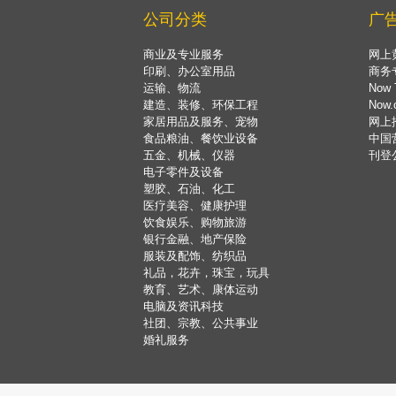
公司分类
广
商业及专业服务
网上
印刷、办公室用品
商务
运输、物流
Now 
建造、装修、环保工程
Now
家居用品及服务、宠物
网上
食品粮油、餐饮业设备
中国
五金、机械、仪器
刊登
电子零件及设备
塑胶、石油、化工
医疗美容、健康护理
饮食娱乐、购物旅游
银行金融、地产保险
服装及配饰、纺织品
礼品，花卉，珠宝，玩具
教育、艺术、康体运动
电脑及资讯科技
社团、宗教、公共事业
婚礼服务