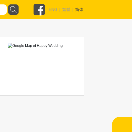
ENG
|
繁體
|
简体