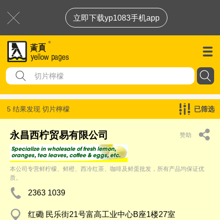
立即下载yp1083手机app
5 结果发现
切片檸檬
已筛选
永昌西柠贸易有限公司
赞助
本公司专营鲜柠檬、鲜橙、西冷红茶、咖啡及鲜蛋批发，所有产品均保证优
质。
2363 1039
红磡 民乐街21号富高工业中心B座1楼27室