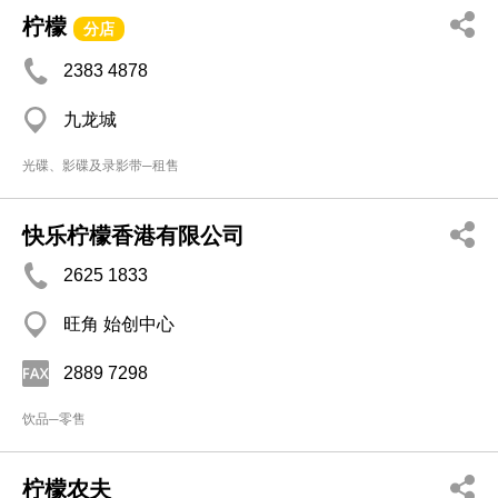
柠檬
分店
2383 4878
九龙城
光碟、影碟及录影带─租售
快乐柠檬香港有限公司
2625 1833
旺角 始创中心
2889 7298
饮品─零售
柠檬农夫