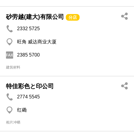
砂劳越(建大)有限公司
分店
2332 5725
旺角 威达商业大厦
2385 5700
建筑材料
特佳彩色と印公司
2774 5545
红磡
相片冲晒