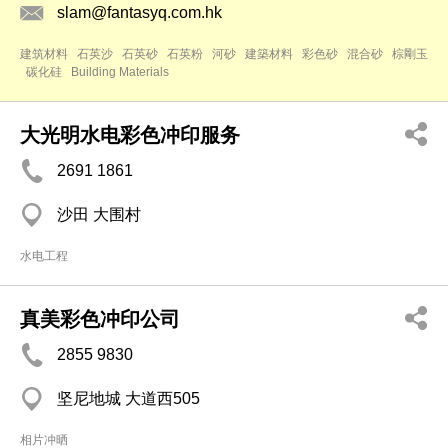
slam@fantasyq.com.hk
建筑材料
石英沙
石英砂
石英粉
河砂
建築材料
彩色砂
混合砂
棕剛玉
碳化硅
Building Materials
大光明水电彩色冲印服务
2691 1861
沙田 大围村
水电工程
真美彩色冲印公司
2855 9830
坚尼地城 大道西505
相片冲晒