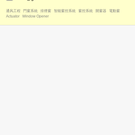
通风工程
門窗系統
排煙窗
智能窗控系統
窗控系統
開窗器
電動窗
Actuator
Window Opener