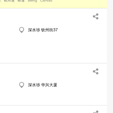
程
帆布篷
帳篷
awing
Canvas
深水埗 钦州街37
深水埗 华兴大厦