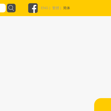
ENG
|
繁體
|
简体