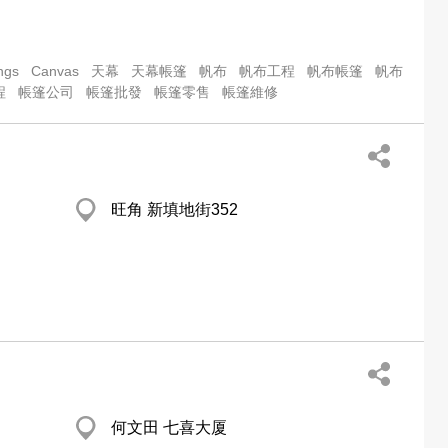
ngs
Canvas
天幕
天幕帳篷
帆布
帆布工程
帆布帳篷
帆布
程
帳篷公司
帳篷批發
帳篷零售
帳篷維修
旺角 新填地街352
何文田 七喜大厦