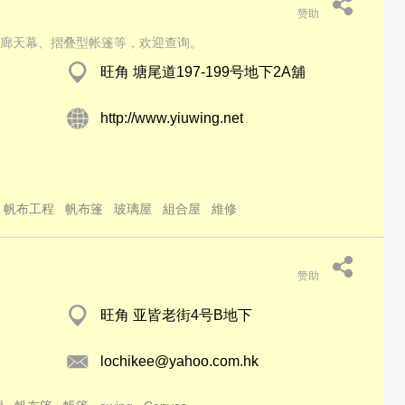
赞助
廊天幕、摺叠型帐篷等，欢迎查询。
旺角 塘尾道197-199号地下2A舖
http://www.yiuwing.net
帆布工程
帆布篷
玻璃屋
組合屋
維修
赞助
旺角 亚皆老街4号B地下
lochikee@yahoo.com.hk