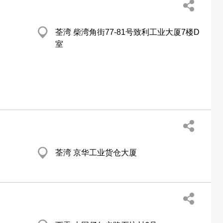
荃湾 柴湾角街77-81号致利工业大厦7楼D
室
荃湾 京华工业货仓大厦