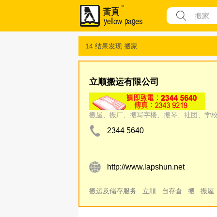
14 结果发现
搬家
立顺搬运有限公司
搬屋、搬厂、搬写字楼、搬琴、社团、学
2344 5640
http://www.lapshun.net
搬运及储存服务
立順
自存倉
搬
搬屋