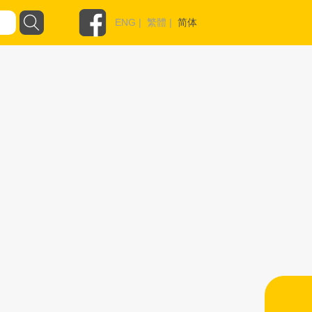
ENG
|
繁體
|
简体