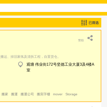
已筛选
赞助
校搬运、掉旧家俬及清拆工程，自置货仓。
观塘 伟业街172号坚德工业大厦3及4楼A
室
搬家
搬運
搬運公司
搬寫字樓
mover
Storage