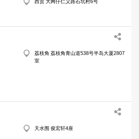
西贡 大网仔仁义路石坑村6号
荔枝角 荔枝角青山道538号半岛大厦2807
室
天水围 俊宏轩4座