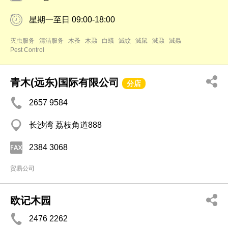
星期一至日 09:00-18:00
灭虫服务
清洁服务
木蚤
木蝨
白蟻
滅蚊
滅鼠
滅蝨
滅蟲
Pest Control
青木(远东)国际有限公司
分店
2657 9584
长沙湾 荔枝角道888
2384 3068
贸易公司
欧记木园
2476 2262