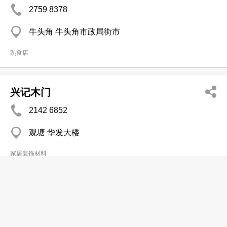
2759 8378
牛头角 牛头角市政局街市
熟食店
兴记木门
2142 6852
观塘 华发大楼
家居装饰材料
金木室内设计工程有限公司
2524 2234
北角 英皇道341号恒生北角大厦14楼1404-8室