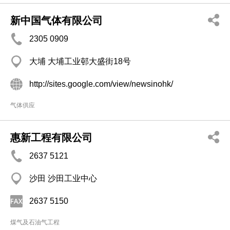
新中国气体有限公司
2305 0909
大埔 大埔工业邨大盛街18号
http://sites.google.com/view/newsinohk/
气体供应
惠新工程有限公司
2637 5121
沙田 沙田工业中心
2637 5150
煤气及石油气工程