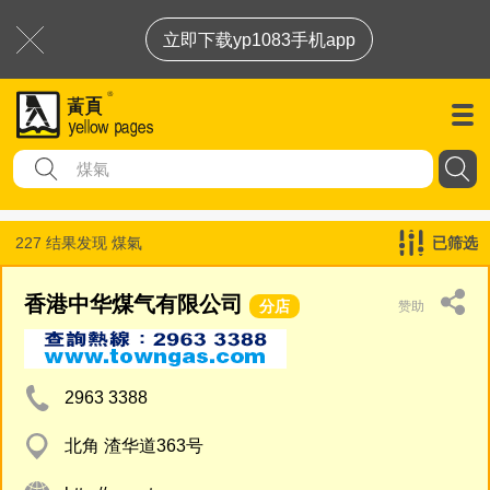
立即下载yp1083手机app
227 结果发现
煤氣
已筛选
香港中华煤气有限公司
分店
赞助
2963 3388
北角 渣华道363号