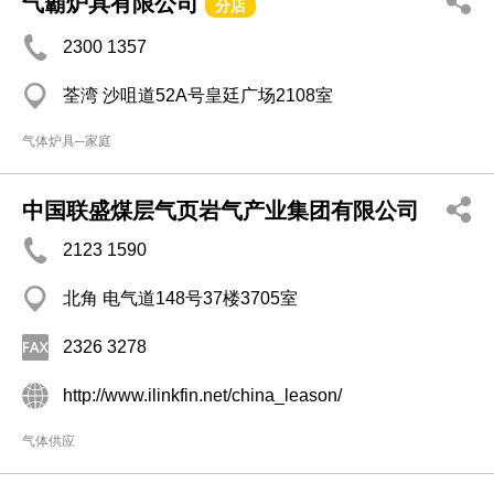
气霸炉具有限公司
分店
2300 1357
荃湾 沙咀道52A号皇廷广场2108室
气体炉具─家庭
中国联盛煤层气页岩气产业集团有限公司
2123 1590
北角 电气道148号37楼3705室
2326 3278
http://www.ilinkfin.net/china_leason/
气体供应