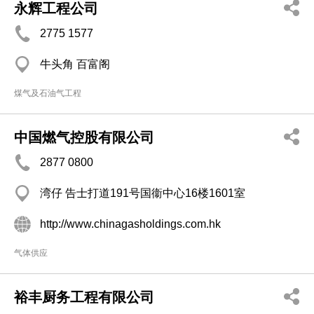
永辉工程公司
2775 1577
牛头角 百富阁
煤气及石油气工程
中国燃气控股有限公司
2877 0800
湾仔 告士打道191号国衞中心16楼1601室
http://www.chinagasholdings.com.hk
气体供应
裕丰厨务工程有限公司