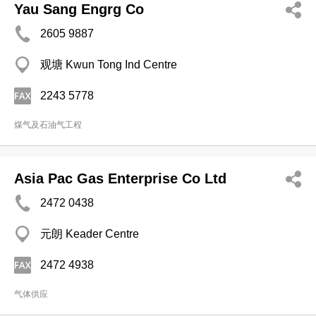
Yau Sang Engrg Co
2605 9887
观塘 Kwun Tong Ind Centre
2243 5778
煤气及石油气工程
Asia Pac Gas Enterprise Co Ltd
2472 0438
元朗 Keader Centre
2472 4938
气体供应