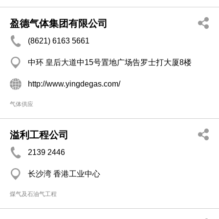
盈德气体集团有限公司
(8621) 6163 5661
中环 皇后大道中15号置地广场告罗士打大厦8楼
http://www.yingdegas.com/
气体供应
溢利工程公司
2139 2446
长沙湾 香港工业中心
煤气及石油气工程