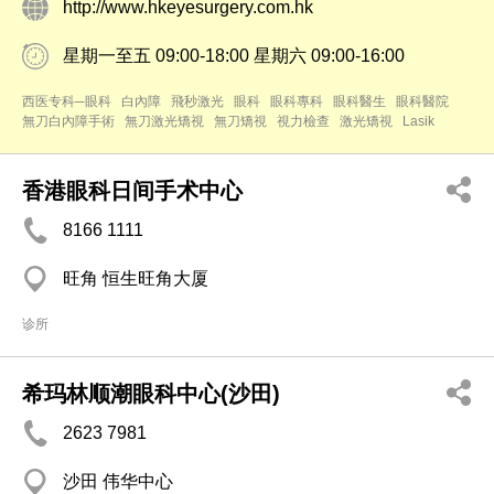
http://www.hkeyesurgery.com.hk
星期一至五 09:00-18:00 星期六 09:00-16:00
西医专科─眼科
白內障
飛秒激光
眼科
眼科專科
眼科醫生
眼科醫院
無刀白內障手術
無刀激光矯視
無刀矯視
視力檢查
激光矯視
Lasik
香港眼科日间手术中心
8166 1111
旺角 恒生旺角大厦
诊所
希玛林顺潮眼科中心(沙田)
2623 7981
沙田 伟华中心