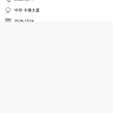
中环 卡佛大厦
2526 1519
视光师
屯门眼科中心
2478 5122
屯门 屯利街4号
http://www.ha.org.hk/tmh/tmec/welcome.html
医院
梁荣隆眼科专科医生