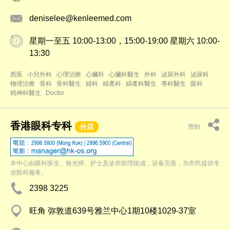
deniselee@kenleemed.com
星期一至五 10:00-13:00，15:00-19:00 星期六 10:00-
13:30
西医
小兒外科
心理治療
心臟科
心臟科醫生
外科
泌尿外科
泌尿科
物理治療
骨科
骨科醫生
婦科
婦產科
婦產科醫生
專科醫生
眼科
精神科醫生
Doctor
香港眼科专科
分店
赞助
本中心由眼科医生、验光师、护士及诊所助理组成，设备完善，为市民提供专
业眼科服务。
2398 3225
旺角 弥敦道639号雅兰中心1期10楼1029-37室