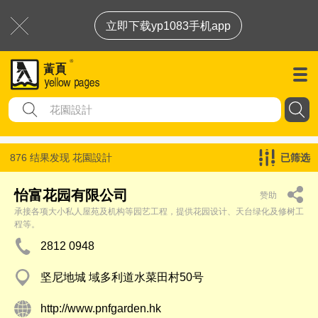
立即下载yp1083手机app
876 结果发现
花園設計
已筛选
怡富花园有限公司
赞助
承接各项大小私人屋苑及机构等园艺工程，提供花园设计、天台绿化及修树工
程等。
2812 0948
坚尼地城 域多利道水菜田村50号
http://www.pnfgarden.hk