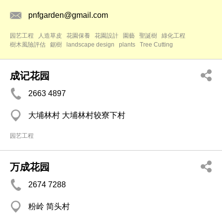
pnfgarden@gmail.com
园艺工程
人造草皮
花園保養
花園設計
園藝
聖誕樹
綠化工程
樹木風險評估
鋸樹
landscape design
plants
Tree Cutting
成记花园
2663 4897
大埔林村 大埔林村较寮下村
园艺工程
万成花园
2674 7288
粉岭 简头村