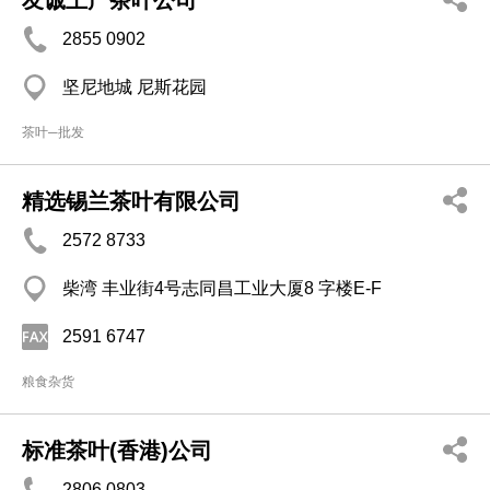
友诚土产茶叶公司
2855 0902
坚尼地城 尼斯花园
茶叶─批发
精选锡兰茶叶有限公司
2572 8733
柴湾 丰业街4号志同昌工业大厦8 字楼E-F
2591 6747
粮食杂货
标准茶叶(香港)公司
2806 0803