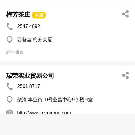
梅芳茶庄
分店
2547 4092
西营盘 梅芳大厦
茶叶─批发
瑞荣实业贸易公司
2561 8717
柴湾 丰业街10号业昌中心9字楼H室
http://www.gzruirong.com
食品製作及包裝
茶叶─零售
茶叶─批发