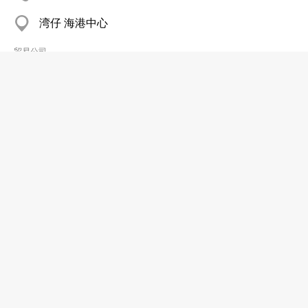
湾仔 海港中心
贸易公司
国雅贸易有限公司
2765 7708
土瓜湾 顺炜工业大厦
贸易公司
德林贸易工程有限公司
2541 9519
上环 威基商业中心
2815 3811