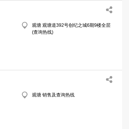
观塘 观塘道392号创纪之城6期9楼全层
(查询热线)
观塘 销售及查询热线