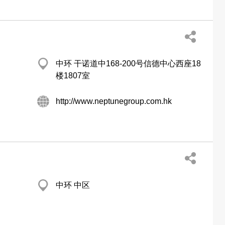
中环 干诺道中168-200号信德中心西座18
楼1807室
http://www.neptunegroup.com.hk
中环 中区