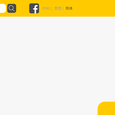
ENG
|
繁體
|
简体