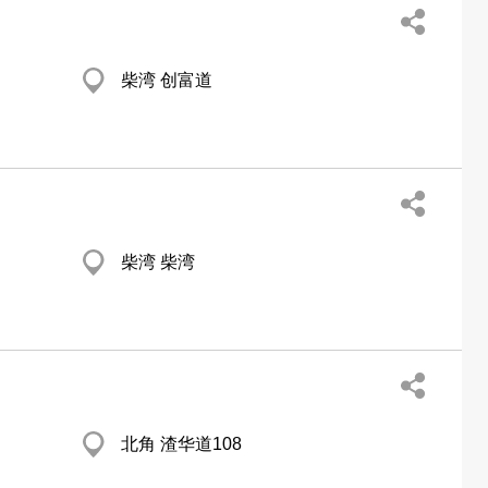
柴湾 创富道
柴湾 柴湾
北角 渣华道108