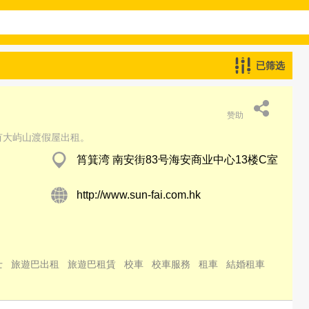
已筛选
赞助
有大屿山渡假屋出租。
筲箕湾 南安街83号海安商业中心13楼C室
http://www.sun-fai.com.hk
士
旅遊巴出租
旅遊巴租賃
校車
校車服務
租車
結婚租車