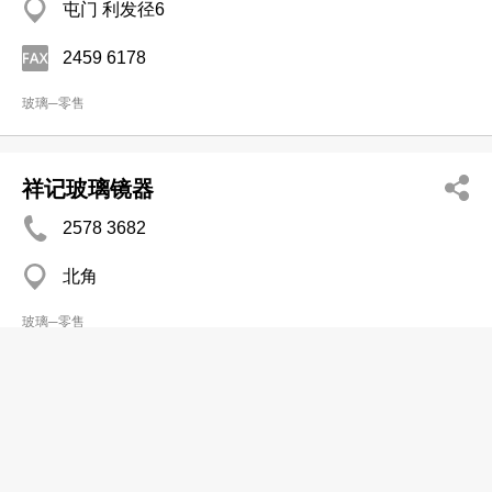
屯门 利发径6
2459 6178
玻璃─零售
祥记玻璃镜器
2578 3682
北角
玻璃─零售
四海玻璃镜业
2656 6127
大埔 英华楼