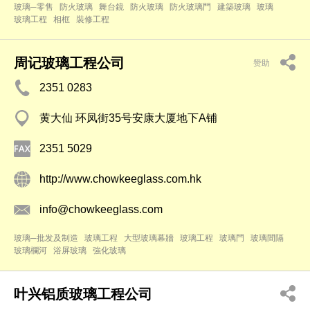
玻璃─零售
防火玻璃
舞台鏡
防火玻璃
防火玻璃門
建築玻璃
玻璃
玻璃工程
相框
裝修工程
周记玻璃工程公司
赞助
2351 0283
黄大仙 环凤街35号安康大厦地下A铺
2351 5029
http://www.chowkeeglass.com.hk
info@chowkeeglass.com
玻璃─批发及制造
玻璃工程
大型玻璃幕牆
玻璃工程
玻璃門
玻璃間隔
玻璃欄河
浴屏玻璃
強化玻璃
叶兴铝质玻璃工程公司